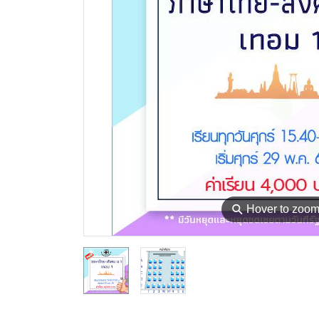
⚲
Hover to zoo