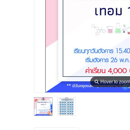
⚲
Hover to zoo