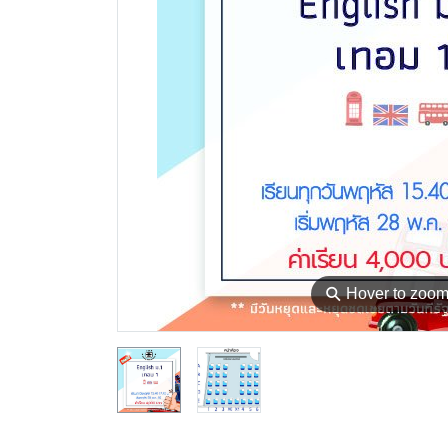
⚲
Hover to zoo