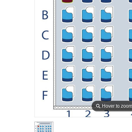
⚲
Hover to zoo