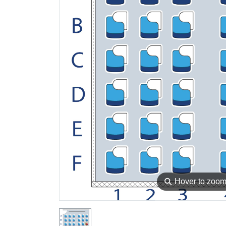
⚲
Hover to zoo