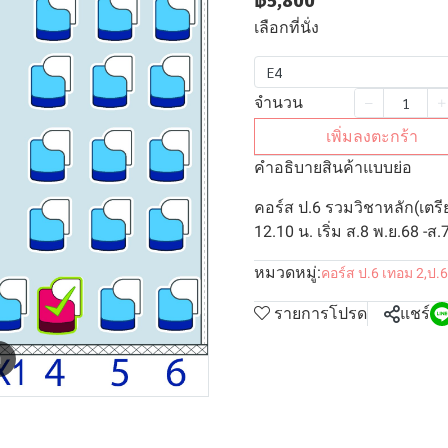
฿5,800
เลือกที่นั่ง
E4
จำนวน
เพิ่มลงตะกร้า
คำอธิบายสินค้าแบบย่อ
คอร์ส ป.6 รวมวิชาหลัก(เตรี
12.10 น. เริ่ม ส.8 พ.ย.68 -ส.
หมวดหมู่:
คอร์ส ป.6 เทอม 2
,
ป.6
รายการโปรด
แชร์
m