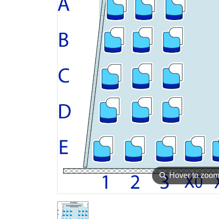
⚲
Hover to zoo