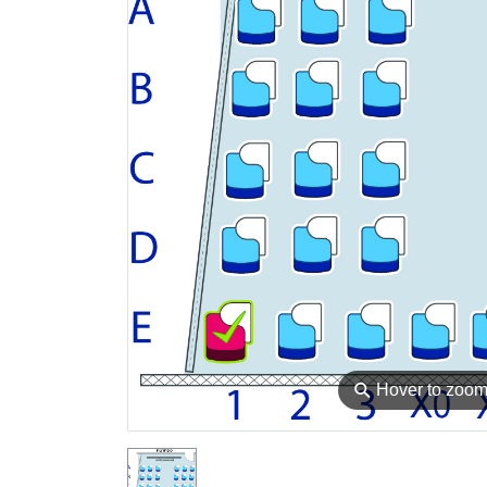
⚲
Hover to zoo