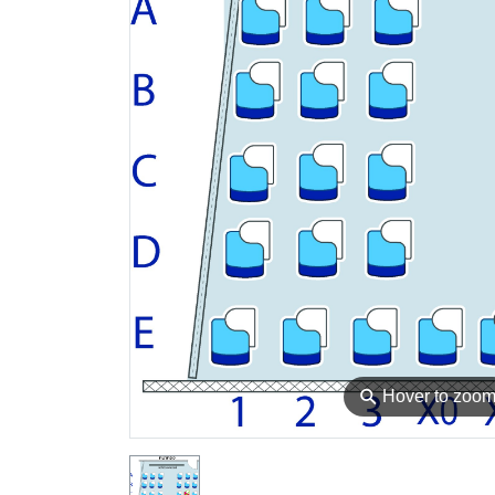
⚲
Hover to zoo