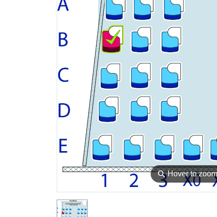
⚲
Hover to zoo