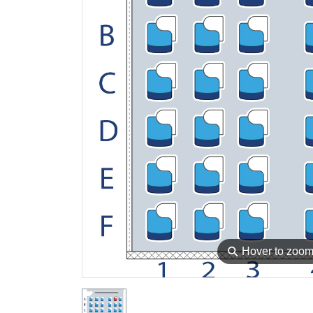
⚲
Hover to zoo