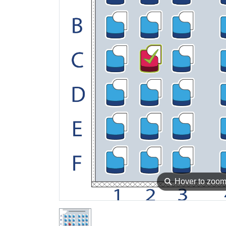
⚲
Hover to zoo