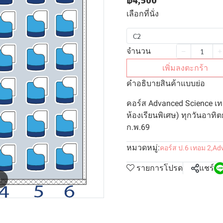
฿4,500
เลือกที่นั่ง
C2
จำนวน
เพิ่มลงตะกร้า
คำอธิบายสินค้าแบบย่อ
คอร์ส Advanced Science เท
ห้องเรียนพิเศษ) ทุกวันอาทิตย
ก.พ.69
หมวดหมู่:
คอร์ส ป.6 เทอม 2
,
Adv
รายการโปรด
แชร์
m