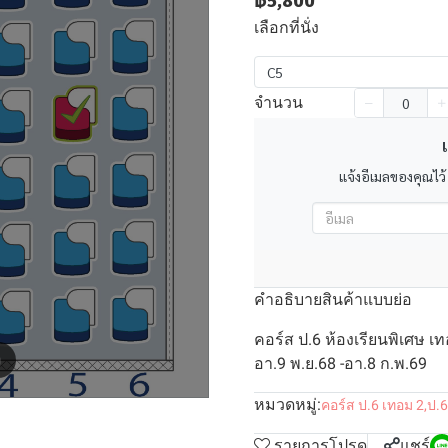
฿5,800
เลือกที่นั่ง
C5
จำนวน
เ
แจ้งอีเมลของคุณไว้
คำอธิบายสินค้าแบบย่อ
คอร์ส ป.6 ห้องเรียนพิเศษ เท
m
อา.9 พ.ย.68 -อา.8 ก.พ.69
หมวดหมู่:
คอร์ส ป.6 เทอม 2
,
ป.6
รายการโปรด
แชร์