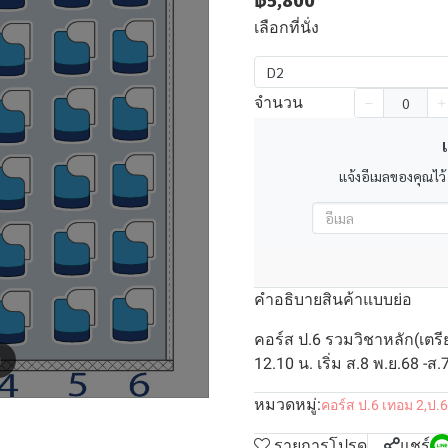
฿5,800
เลือกที่นั่ง
D2
จำนวน
เ
แจ้งอีเมลของคุณไว้
คำอธิบายสินค้าแบบย่อ
คอร์ส ป.6 รวมวิชาหลัก(เตรี
m
12.10 น. เริ่ม ส.8 พ.ย.68 -ส.
หมวดหมู่:
คอร์ส ป.6 เทอม 2
,
ป.6
รายการโปรด
แชร์