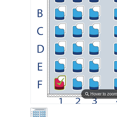
⚲
Hover to zoo