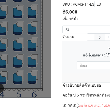
SKU : P6MS-T1-E3
E3
฿6,000
เลือกที่นั่ง
E3
จำนวน
เ
แจ้งอีเมลของคุณไว้
คำอธิบายสินค้าแบบย่อ
m
คอร์ส ป.6 รวมวิชาหลักห้องเ
หมวดหมู่:
คอร์ส ป.6 เทอม 1
,
ป.6