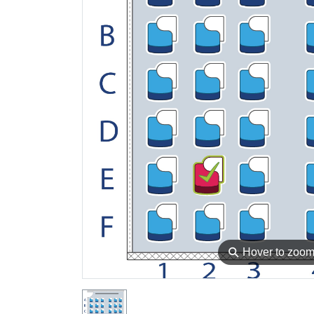
⚲
Hover to zoo