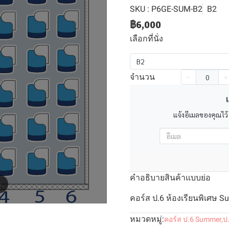
SKU : P6GE-SUM-B2
B2
฿6,000
เลือกที่นั่ง
B2
จำนวน
เ
แจ้งอีเมลของคุณไว้
คำอธิบายสินค้าแบบย่อ
m
คอร์ส ป.6 ห้องเรียนพิเศษ S
หมวดหมู่:
คอร์ส ป.6 Summer
,
ป