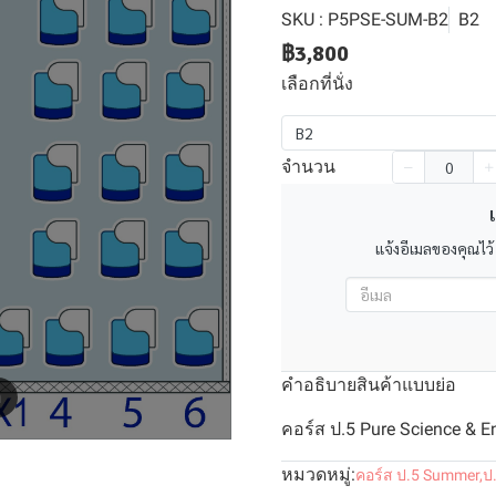
SKU : P5PSE-SUM-B2
B2
฿3,800
เลือกที่นั่ง
B2
จำนวน
เ
แจ้งอีเมลของคุณไว้
คำอธิบายสินค้าแบบย่อ
m
คอร์ส ป.5 Pure Science & E
หมวดหมู่:
คอร์ส ป.5 Summer
,
ป