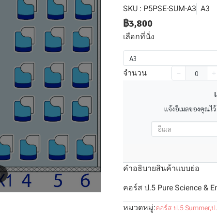
SKU : P5PSE-SUM-A3
A3
฿3,800
เลือกที่นั่ง
A3
จำนวน
เ
แจ้งอีเมลของคุณไว้
คำอธิบายสินค้าแบบย่อ
m
คอร์ส ป.5 Pure Science & E
หมวดหมู่:
คอร์ส ป.5 Summer
,
ป