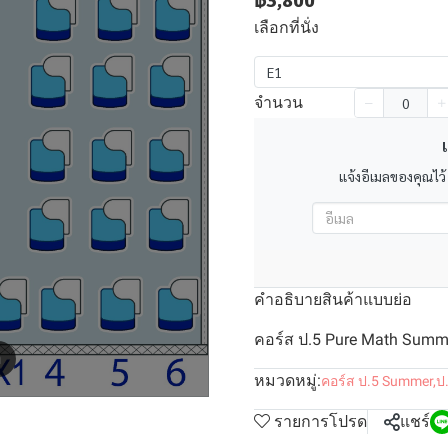
฿3,800
เลือกที่นั่ง
E1
จำนวน
เ
แจ้งอีเมลของคุณไว้
คำอธิบายสินค้าแบบย่อ
คอร์ส ป.5 Pure Math Summer
m
หมวดหมู่:
คอร์ส ป.5 Summer
,
ป
รายการโปรด
แชร์