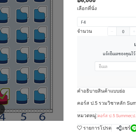
฿6,000
เลือกที่นั่ง
F4
จำนวน
เ
แจ้งอีเมลของคุณไว้
คำอธิบายสินค้าแบบย่อ
คอร์ส ป.5 รวมวิชาหลัก Summ
m
หมวดหมู่:
คอร์ส ป.5 Summer
,
ป
รายการโปรด
แชร์