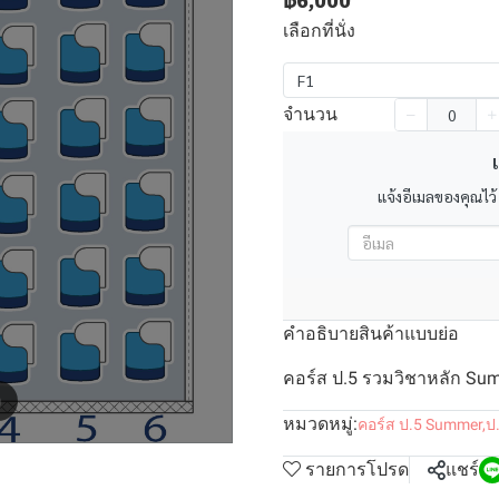
฿6,000
เลือกที่นั่ง
F1
จำนวน
เ
แจ้งอีเมลของคุณไว้
คำอธิบายสินค้าแบบย่อ
คอร์ส ป.5 รวมวิชาหลัก Summ
m
หมวดหมู่:
คอร์ส ป.5 Summer
,
ป
รายการโปรด
แชร์