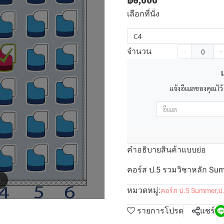
฿6,000
เลือกที่นั่ง
C4
จำนวน
เ
แจ้งอีเมลของคุณไว้
คำอธิบายสินค้าแบบย่อ
คอร์ส ป.5 รวมวิชาหลัก Summ
m
หมวดหมู่:
คอร์ส ป.5 Summer
,
ป
รายการโปรด
แชร์