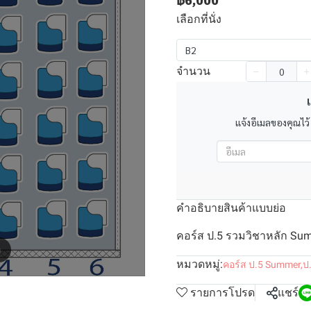
฿6,000
เลือกที่นั่ง
B2
จำนวน
เ
แจ้งอีเมลของคุณไว้
คำอธิบายสินค้าแบบย่อ
คอร์ส ป.5 รวมวิชาหลัก Summ
m
หมวดหมู่:
คอร์ส ป.5 Summer
,
ป
รายการโปรด
แชร์