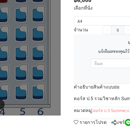
฿6,000
เลือกที่นั่ง
A4
จำนวน
เ
แจ้งอีเมลของคุณไว้
คำอธิบายสินค้าแบบย่อ
คอร์ส ป.5 รวมวิชาหลัก Summ
m
หมวดหมู่:
คอร์ส ป.5 Summer
,
ป
รายการโปรด
แชร์