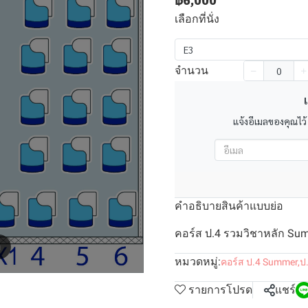
฿6,000
เลือกที่นั่ง
E3
จำนวน
เ
แจ้งอีเมลของคุณไว้
คำอธิบายสินค้าแบบย่อ
คอร์ส ป.4 รวมวิชาหลัก Summ
m
หมวดหมู่:
คอร์ส ป.4 Summer
,
ป
รายการโปรด
แชร์