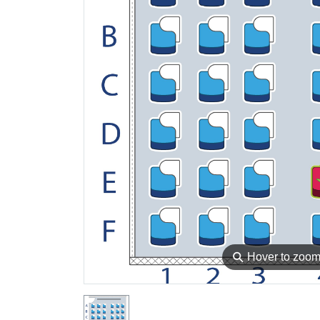
⚲
Hover to zoo