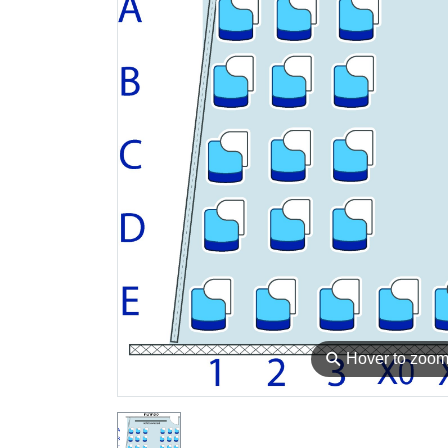
⚲
Hover to zoo