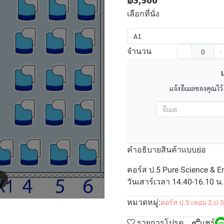
฿3,500
เลือกที่นั่ง
A1
จำนวน
เ
แจ้งอีเมลของคุณไว้
คำอธิบายสินค้าแบบย่อ
คอร์ส ป.5 Pure Science & 
m
วันเสาร์เวลา 14.40-16.10 น. 
หมวดหมู่:
คอร์ส ป.5 เทอม 2
,
ป.5
รายการโปรด
แชร์