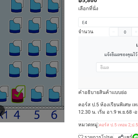
฿5,800
เลือกที่นั่ง
E4
จำนวน
เ
แจ้งอีเมลของคุณไว้
คำอธิบายสินค้าแบบย่อ
คอร์ส ป.5 ห้องเรียนพิเศษ เท
m
12.30 น. เริ่ม อา.9 พ.ย.68 -
หมวดหมู่:
คอร์ส ป.5 เทอม 2
,
ป.5
รายการโปรด
แชร์