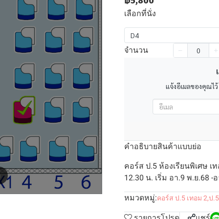
฿5,800
เลือกที่นั่ง
D4
จำนวน
เ
แจ้งอีเมลของคุณไว้
คำอธิบายสินค้าแบบย่อ
คอร์ส ป.5 ห้องเรียนพิเศษ เท
m
12.30 น. เริ่ม อา.9 พ.ย.68 -
หมวดหมู่:
คอร์ส ป.5 เทอม 2
,
ป.5
รายการโปรด
แชร์