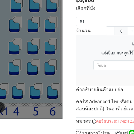
฿3,800
เลือกที่นั่ง
B1
จำนวน
เ
แจ้งอีเมลของคุณไว้
คำอธิบายสินค้าแบบย่อ
คอร์ส Advanced ไทย-สังคม 
m
สอบห้องปกติ) วันอาทิตย์เวลา
หมวดหมู่:
คอร์สประถม เทอม 2
,
รายการโปรด
แชร์