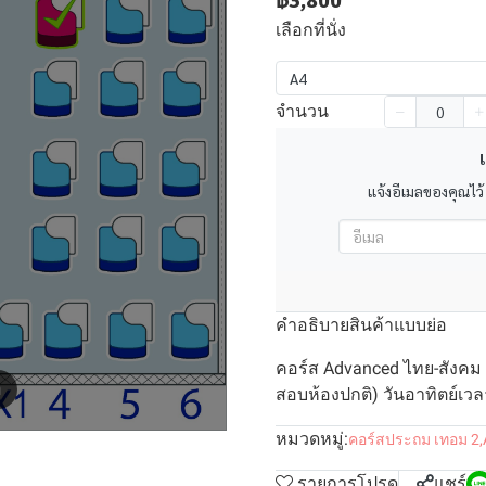
฿3,800
เลือกที่นั่ง
A4
จำนวน
เ
แจ้งอีเมลของคุณไว้
คำอธิบายสินค้าแบบย่อ
คอร์ส Advanced ไทย-สังคม 
m
สอบห้องปกติ) วันอาทิตย์เวลา
หมวดหมู่:
คอร์สประถม เทอม 2
,
รายการโปรด
แชร์