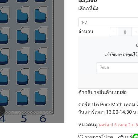
฿3,500
เลือกที่นั่ง
E2
จำนวน
เ
แจ้งอีเมลของคุณไว้
คำอธิบายสินค้าแบบย่อ
คอร์ส ป.6 Pure Math เทอม 
m
วันเสาร์เวลา 13.00-14.30 น. 
หมวดหมู่:
คอร์ส ป.6 เทอม 2
,
ป.6
รายการโปรด
แชร์