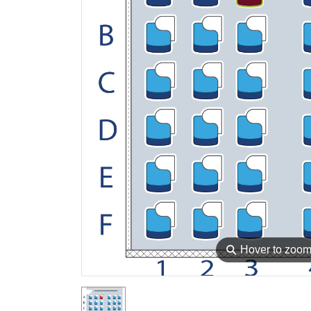
⚲
Hover to zoo